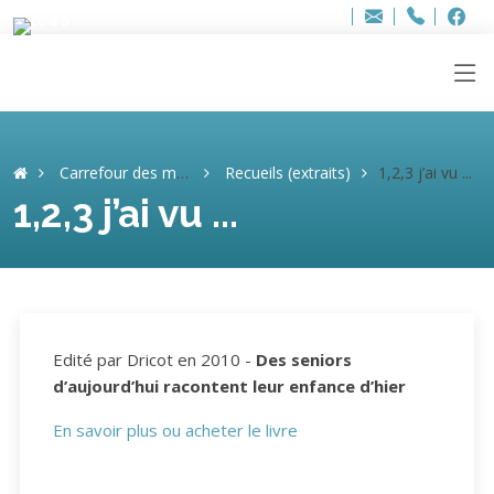
Bur
Adresse
info
..hâthe..
Tel.
Tel.
ag
+32
F
F
e-
mail
:
Carrefour des mémoires
Recueils (extraits)
1,2,3 j’ai vu ...
1,2,3 j’ai vu ...
Edité par Dricot en 2010 -
Des seniors
d’aujourd’hui racontent leur enfance d’hier
En savoir plus ou acheter le livre