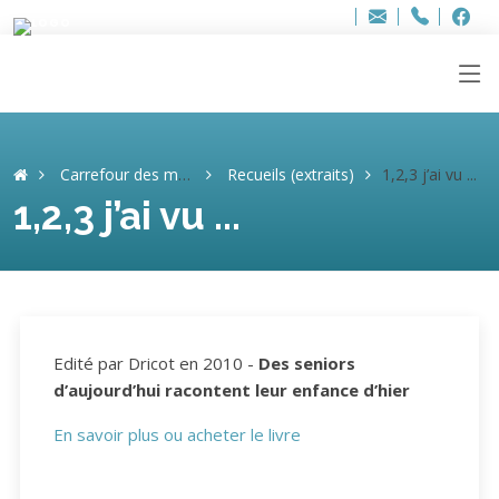
Bur
Adresse
info
..hâthe..
Tel.
Tel.
ag
+32
F
F
e-
mail
:
Carrefour des mémoires
Recueils (extraits)
1,2,3 j’ai vu ...
1,2,3 j’ai vu ...
Edité par Dricot en 2010 -
Des seniors
d’aujourd’hui racontent leur enfance d’hier
En savoir plus ou acheter le livre