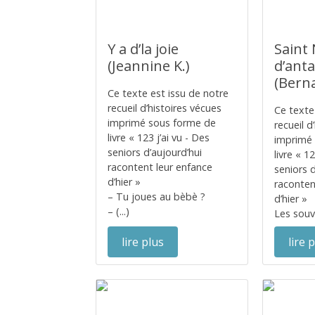
Y a d’la joie
Saint 
(Jeannine K.)
d’ant
(Berna
Ce texte est issu de notre
recueil d’histoires vécues
Ce texte
imprimé sous forme de
recueil d
livre « 123 j’ai vu - Des
imprimé
seniors d’aujourd’hui
livre « 1
racontent leur enfance
seniors d
d’hier »
raconten
– Tu joues au bèbè ?
d’hier »
– (...)
Les souve
lire plus
lire 