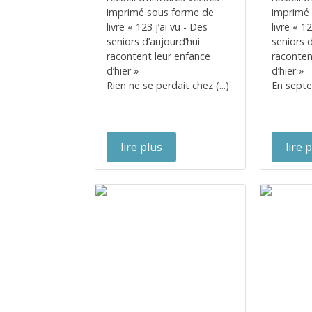
imprimé sous forme de
imprimé
livre « 123 j’ai vu - Des
livre « 1
seniors d’aujourd’hui
seniors d
racontent leur enfance
raconten
d’hier »
d’hier »
Rien ne se perdait chez (...)
En septe
lire plus
lire 