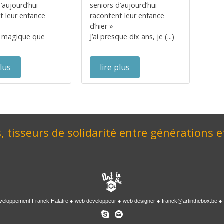
’aujourd’hui
seniors d’aujourd’hui
t leur enfance
racontent leur enfance
d’hier »
magique que
J’ai presque dix ans, je (...)
plus
lire plus
, tisseurs de solidarité entre générations e
veloppement
Franck Halatre
web developpeur
web designer
franck@artinthebox.be