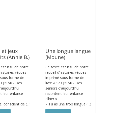
 et jeux
Une longue langue
its (Annie B.)
(Moune)
 est issu de notre
Ce texte est issu de notre
’histoires vécues
recueil d’histoires vécues
 sous forme de
imprimé sous forme de
23 j’ai vu - Des
livre « 123 j’ai vu - Des
’aujourd’hui
seniors d’aujourd’hui
t leur enfance
racontent leur enfance
d’hier »
 conscient de (...)
« Tu as une trop longue (...)