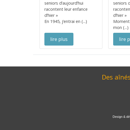
seniors d’aujourd’hui
seniors d
racontent leur enfance
raconten
d’hier »
d’hier »
En 1945, j’entrai en (...)
Moment 
mon (...)
lire plus
lire 
Des aînés
Design & dé