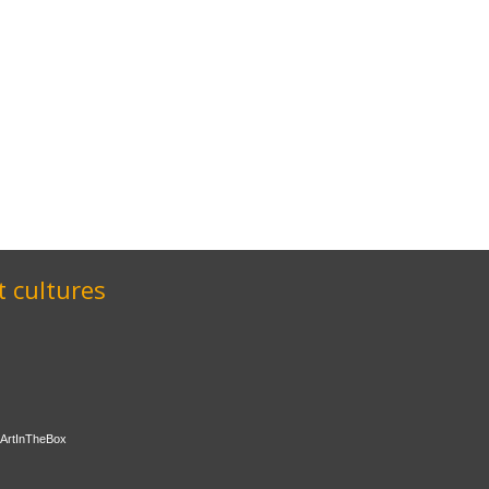
t cultures
ArtInTheBox