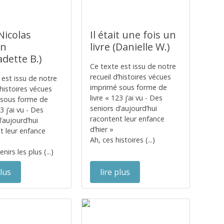
Nicolas
Il était une fois un
an
livre (Danielle W.)
dette B.)
Ce texte est issu de notre
recueil d’histoires vécues
 est issu de notre
imprimé sous forme de
’histoires vécues
livre « 123 j’ai vu - Des
 sous forme de
seniors d’aujourd’hui
23 j’ai vu - Des
racontent leur enfance
’aujourd’hui
d’hier »
t leur enfance
Ah, ces histoires (...)
nirs les plus (...)
plus
lire plus