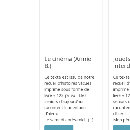
Le cinéma (Annie
Jouets
B.)
interd
Ce texte est issu de notre
Ce texte
recueil d’histoires vécues
recueil d
imprimé sous forme de
imprimé
livre « 123 j’ai vu - Des
livre « 1
seniors d’aujourd’hui
seniors d
racontent leur enfance
raconten
d’hier »
d’hier »
Le samedi après-midi, (...)
Mon père,