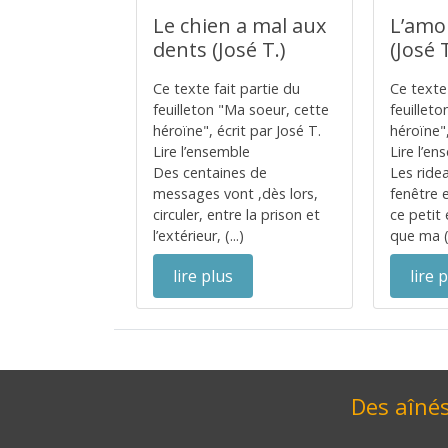
Le chien a mal aux
L’amo
dents (José T.)
(José T
Ce texte fait partie du
Ce texte 
feuilleton "Ma soeur, cette
feuillet
héroïne", écrit par José T.
héroïne",
Lire l’ensemble
Lire l’e
Des centaines de
Les ridea
messages vont ,dès lors,
fenêtre e
circuler, entre la prison et
ce peti
l’extérieur, (...)
que ma (.
lire plus
lire 
Des aînés