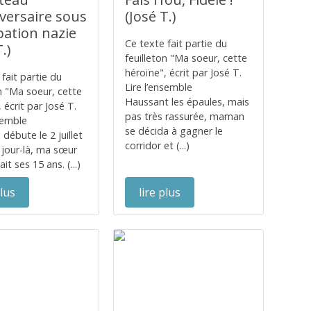
iversaire sous
(José T.)
pation nazie
Ce texte fait partie du
.)
feuilleton "Ma soeur, cette
héroïne", écrit par José T.
fait partie du
Lire l’ensemble
on "Ma soeur, cette
Haussant les épaules, mais
 écrit par José T.
pas très rassurée, maman
nsemble
se décida à gagner le
e débute le 2 juillet
corridor et (...)
 jour-là, ma sœur
ait ses 15 ans. (...)
plus
lire plus