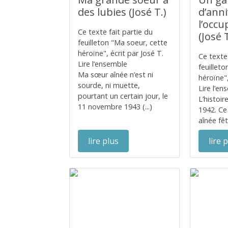
des lubies (José T.)
d’ann
l’occu
Ce texte fait partie du
(José T
feuilleton "Ma soeur, cette
héroïne", écrit par José T.
Ce texte 
Lire l’ensemble
feuillet
Ma sœur aînée n’est ni
héroïne",
sourde, ni muette,
Lire l’e
pourtant un certain jour, le
L’histoir
11 novembre 1943 (...)
1942. Ce
aînée fêt
lire plus
lire 