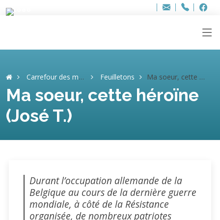
Bur
Adresse
info
..hâthe..
Tel.
Tel.
ag
+32
F
F
e-
mail
:
Carrefour des mémoires
Feuilletons
Ma soeur, cette héroïne (José T.)
Ma soeur, cette héroïne
(José T.)
Durant l’occupation allemande de la
Belgique au cours de la dernière guerre
mondiale, à côté de la Résistance
organisée, de nombreux patriotes