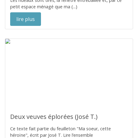
Les rideaux sont tirés, la fenêtre entrebâillée et, par ce
petit espace ménagé que ma (...)
lire plus
Deux veuves éplorées (José T.)
Ce texte fait partie du feuilleton "Ma soeur, cette
héroïne", écrit par José T. Lire l’ensemble