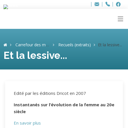
Bur
Adresse
info
..hâthe..
Tel.
Tel.
ag
+32
F
F
e-
mail
:
Carrefour des mémoires
Recueils (extraits)
Et la lessive...
Et la lessive...
Edité par les éditions Dricot en 2007
Instantanés sur l’évolution de la femme au 20e
siècle
En savoir plus