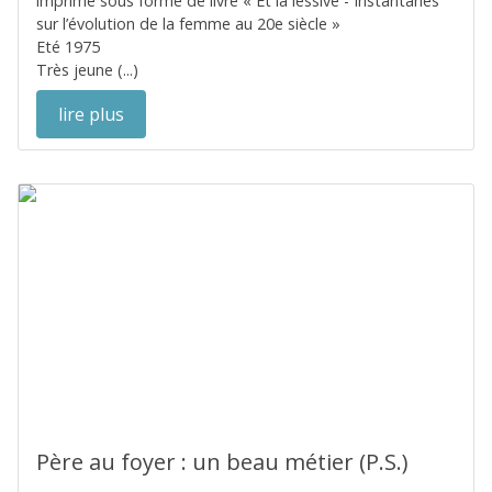
imprimé sous forme de livre « Et la lessive - Instantanés
sur l’évolution de la femme au 20e siècle »
Eté 1975
Très jeune (...)
lire plus
Père au foyer : un beau métier (P.S.)