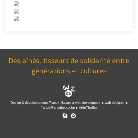
Des aînés, tisseurs de solidarité entre
générations et cultures
Design & développement
Franck Halatre
web developpeur
web designer
franck@artinthebox.be
ArtInTheBox