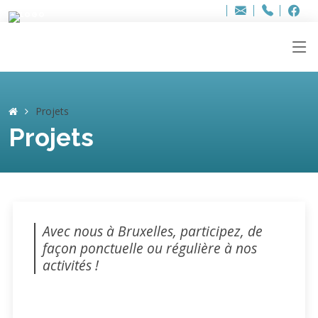
Bur
Adresse
info
..hâthe..
Tel.
Tel.
ag
+32
F
F
e-
mail
:
Projets
Projets
Avec nous à Bruxelles, participez, de
façon ponctuelle ou régulière à nos
activités !