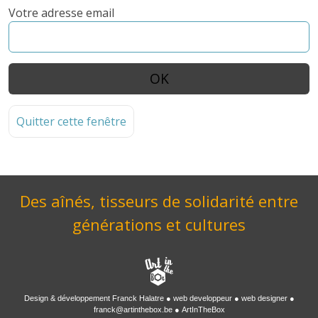
Votre adresse email
Quitter cette fenêtre
Des aînés, tisseurs de solidarité entre
générations et cultures
Design & développement
Franck Halatre
web developpeur
web designer
franck@artinthebox.be
ArtInTheBox