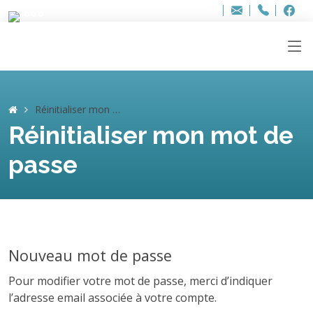
Bur
Adresse
info
..hâthe..
Tel.
Tel.
ag
+32
F
F
e-
mail
:
Réinitialiser mon mot de passe
Réinitialiser mon mot de
passe
Nouveau mot de passe
Pour modifier votre mot de passe, merci d’indiquer
l’adresse email associée à votre compte.