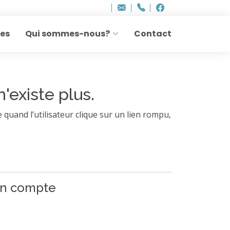
Bureau - Sylvie Ler
Adresse
info
..hâthe..
Tel.
Tel.
agesettransmissio
+32 (0)2 514 45 61
Facebook
Facebook
e-
mail
res
Qui sommes-nous?
Contact
:
n'existe plus.
 quand l’utilisateur clique sur un lien rompu,
 un compte