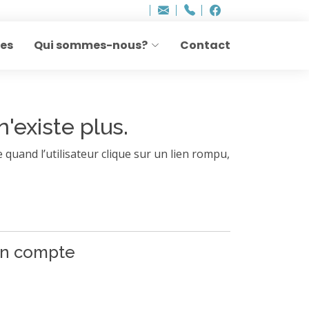
Bureau - Sylvie Ler
Adresse
info
..hâthe..
Tel.
Tel.
agesettransmissio
+32 (0)2 514 45 61
Facebook
Facebook
e-
mail
res
Qui sommes-nous?
Contact
:
n'existe plus.
 quand l’utilisateur clique sur un lien rompu,
 un compte