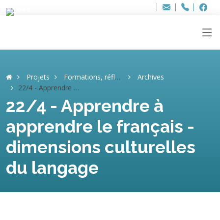
Bur
Adresse
info
..hâthe..
Tel.
Tel.
ag
+32
F
F
e-
mail
:
Projets
Formations, réflexions, débats
Archives
22/4 - Apprendre à apprendre le français - dimensions culturelles du langage
22/4 - Apprendre à
apprendre le français -
dimensions culturelles
du langage