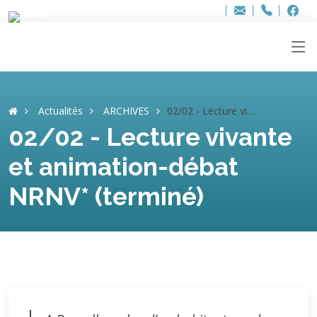
Bur
Adresse
info
..hâthe..
Tel.
Tel.
ag
+32
F
F
e-
mail
:
Actualités
ARCHIVES
02/02 - Lecture vivante et animation-débat NRNV* (terminé)
02/02 - Lecture vivante
et animation-débat
NRNV* (terminé)