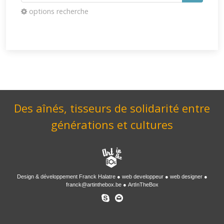
options recherche
Des aînés, tisseurs de solidarité entre
générations et cultures
Design & développement
Franck Halatre
web developpeur
web designer
franck@artinthebox.be
ArtInTheBox