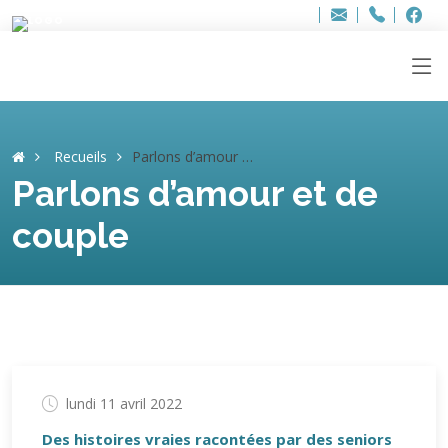
Bur
Adresse
info
..hâthe..
Tel.
Tel.
ag
+32
F
F
e-
mail
:
Recueils
Parlons d’amour et de couple
Parlons d’amour et de
couple
lundi 11 avril 2022
Des histoires vraies racontées par des seniors