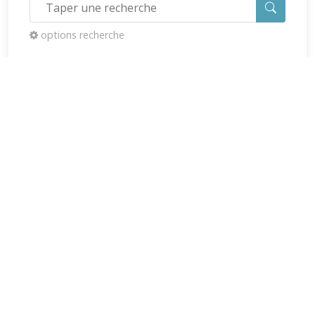
options recherche
Des aînés, tisseurs de solidarité entre
générations et cultures
Design & développement
Franck Halatre
web developpeur
web designer
franck@artinthebox.be
ArtInTheBox