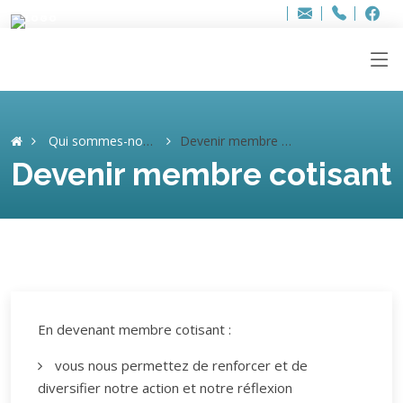
Bur
Adresse
info
..hâthe..
Tel.
Tel.
ag
+32
F
F
e-
mail
:
Qui sommes-nous ?
Devenir membre cotisant
Devenir membre cotisant
En devenant membre cotisant :
vous nous permettez de renforcer et de
diversifier notre action et notre réflexion