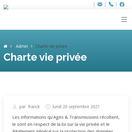
Bur
Adresse
info
..hâthe..
Tel.
Tel.
ag
+32
F
F
e-
mail
:
Admin
Charte vie privée
Charte vie privée
par
franck
lundi 20 septembre 2021
Les informations qu’Ages & Transmissions récoltent,
le sont en respect de la loi sur la vie privée et le
Règlement général sur la protection des données