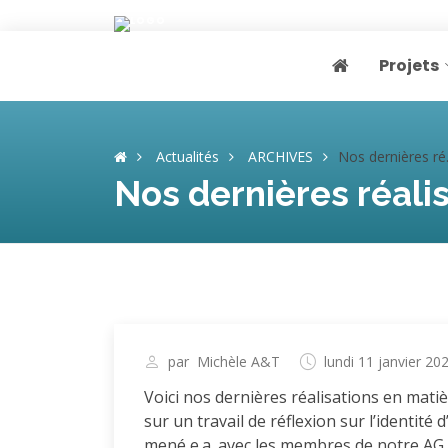
Projets
Page home
Actualités
ARCHIVES
Nos dernières réalisations "COM"
Nos dernières réali
par
Michèle A&T
lundi 11 janvier 20
Voici nos dernières réalisations en mati
sur un travail de réflexion sur l’identité
mené e.a. avec les membres de notre AG 