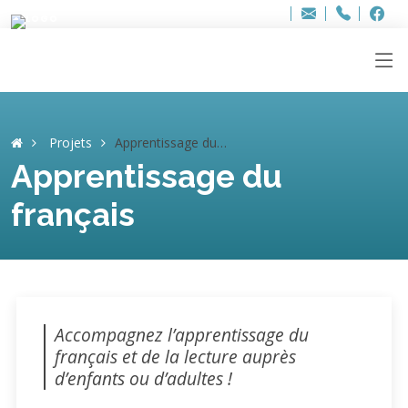
Bur
Adresse
info
..hâthe..
Tel.
Tel.
ag
+32
F
F
e-
mail
:
Projets
Apprentissage du français
Apprentissage du
français
Accompagnez l’apprentissage du
français et de la lecture auprès
d’enfants ou d’adultes !