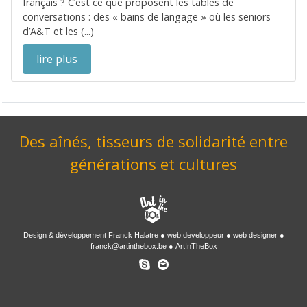
français ? C’est ce que proposent les tables de
conversations : des « bains de langage » où les seniors
d’A&T et les (...)
lire plus
Des aînés, tisseurs de solidarité entre
générations et cultures
Design & développement
Franck Halatre
web developpeur
web designer
franck@artinthebox.be
ArtInTheBox