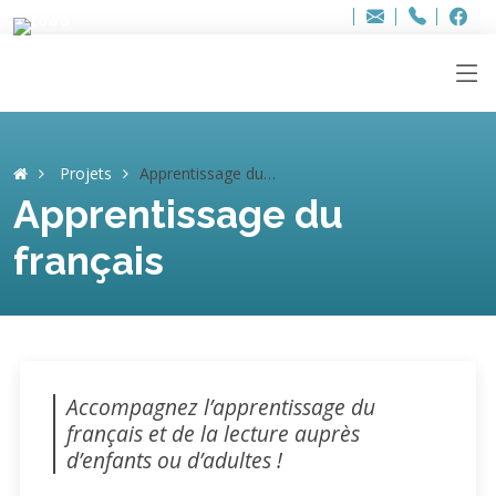
Bur
Adresse
info
..hâthe..
Tel.
Tel.
ag
+32
F
F
e-
mail
:
Projets
Apprentissage du français
Apprentissage du
français
Accompagnez l’apprentissage du
français et de la lecture auprès
d’enfants ou d’adultes !