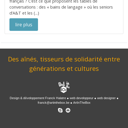
français ? C’est ce que proposent les tables de
conversations : des « bains de langage » où les seniors
d’A&T et les (...)
lire plus
Des aînés, tisseurs de solidarité entre
générations et cultures
Design & développement
Franck Halatre
web developpeur
web designer
franck@artinthebox.be
ArtInTheBox