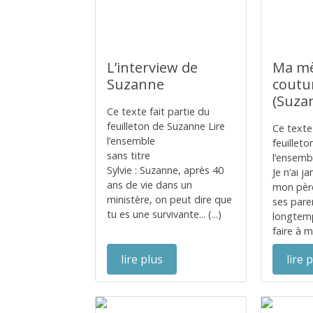
L’interview de
Ma m
Suzanne
coutu
(Suza
Ce texte fait partie du
feuilleton de Suzanne Lire
Ce texte 
l’ensemble
feuillet
sans titre
l’ensemb
Sylvie : Suzanne, après 40
Je n’ai 
ans de vie dans un
mon père
ministère, on peut dire que
ses pare
tu es une survivante... (...)
longtemp
faire à m
lire plus
lire 