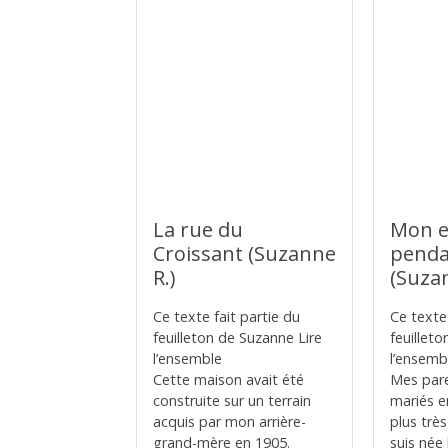
La rue du
Mon e
Croissant (Suzanne
penda
R.)
(Suza
Ce texte fait partie du
Ce texte 
feuilleton de Suzanne Lire
feuillet
l’ensemble
l’ensemb
Cette maison avait été
Mes pare
construite sur un terrain
mariés en
acquis par mon arrière-
plus trè
grand-mère en 1905.
suis née