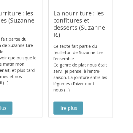
rriture : les
La nourriture : les
es (Suzanne
confitures et
desserts (Suzanne
R.)
fait partie du
on de Suzanne Lire
Ce texte fait partie du
le
feuilleton de Suzanne Lire
avoir que puisque le
l’ensemble
e matin mon
Ce genre de plat nous était
enait, et plus tard
servi, je pense, à l’entre-
mes et nos
saison. La jointure entre les
 (...)
légumes d’hiver dont
nous (...)
plus
lire plus