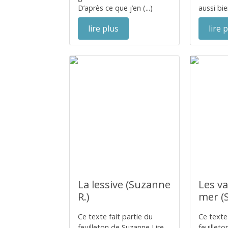
D’après ce que j’en (...)
aussi bien
lire plus
lire 
La lessive (Suzanne
Les va
R.)
mer (
Ce texte fait partie du
Ce texte 
feuilleton de Suzanne Lire
feuillet