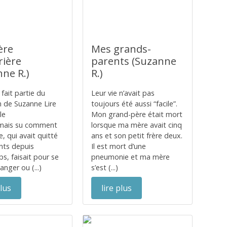
ère
Mes grands-
rière
parents (Suzanne
nne R.)
R.)
fait partie du
Leur vie n’avait pas
on de Suzanne Lire
toujours été aussi “facile”.
le
Mon grand-père était mort
jamais su comment
lorsque ma mère avait cinq
, qui avait quitté
ans et son petit frère deux.
nts depuis
Il est mort d’une
s, faisait pour se
pneumonie et ma mère
anger ou (...)
s’est (...)
plus
lire plus