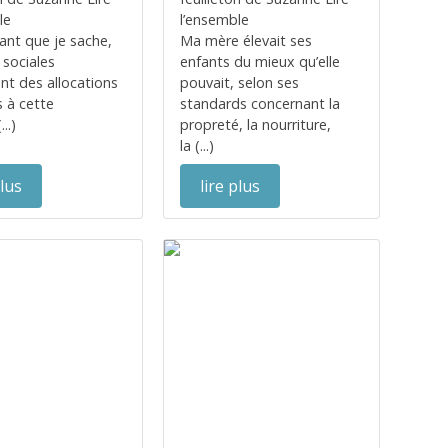
le
l’ensemble
ant que je sache,
Ma mère élevait ses
 sociales
enfants du mieux qu’elle
t des allocations
pouvait, selon ses
s à cette
standards concernant la
..)
propreté, la nourriture,
la (...)
plus
lire plus