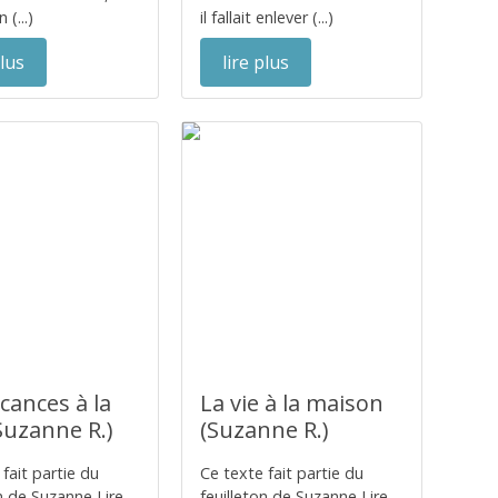
 (...)
il fallait enlever (...)
plus
lire plus
cances à la
La vie à la maison
Suzanne R.)
(Suzanne R.)
fait partie du
Ce texte fait partie du
on de Suzanne Lire
feuilleton de Suzanne Lire