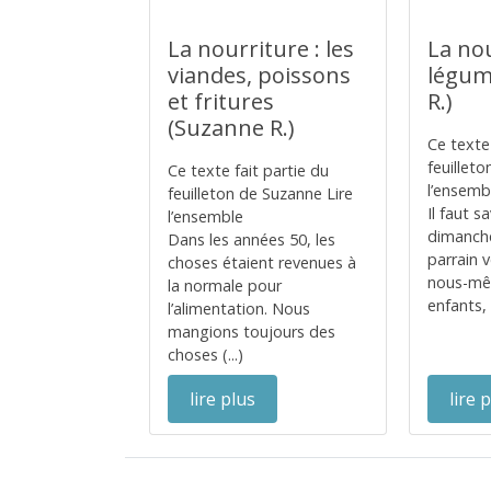
La nourriture : les
La nou
viandes, poissons
légum
et fritures
R.)
(Suzanne R.)
Ce texte 
feuillet
Ce texte fait partie du
l’ensemb
feuilleton de Suzanne Lire
Il faut s
l’ensemble
dimanch
Dans les années 50, les
parrain v
choses étaient revenues à
nous-mê
la normale pour
enfants, il
l’alimentation. Nous
mangions toujours des
choses (...)
lire plus
lire 