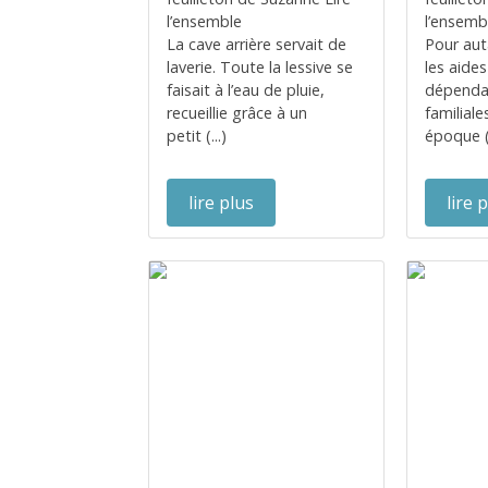
l’ensemble
l’ensemb
La cave arrière servait de
Pour aut
laverie. Toute la lessive se
les aides
faisait à l’eau de pluie,
dépendan
recueillie grâce à un
familiale
petit (...)
époque (.
lire plus
lire 