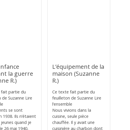
nfance
L’équipement de la
nt la guerre
maison (Suzanne
nne R.)
R.)
fait partie du
Ce texte fait partie du
on de Suzanne Lire
feuilleton de Suzanne Lire
le
l’ensemble
nts se sont
Nous vivions dans la
 1938. Ils n’étaient
cuisine, seule pièce
s jeunes quand je
chauffée. Il y avait une
 le 26 mai 1940,
cuisinière au charbon dont