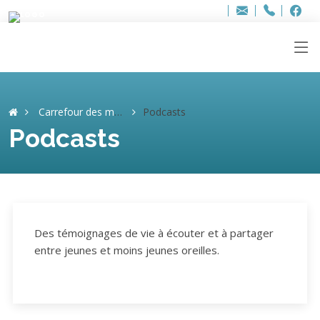
Bur
Adresse
info
..hâthe..
Tel.
Tel.
ag
+32
F
F
e-
mail
:
Carrefour des mémoires
Podcasts
Podcasts
Des témoignages de vie à écouter et à partager
entre jeunes et moins jeunes oreilles.