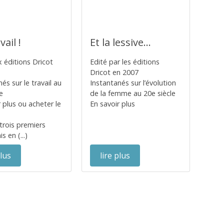
vail !
Et la lessive...
x éditions Dricot
Edité par les éditions
Dricot en 2007
és sur le travail au
Instantanés sur l’évolution
e
de la femme au 20e siècle
r plus ou acheter le
En savoir plus
 trois premiers
s en (...)
plus
lire plus