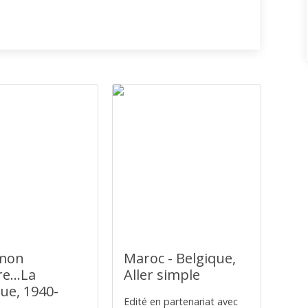
 mon
Maroc - Belgique,
re...La
Aller simple
ue, 1940-
Edité en partenariat avec