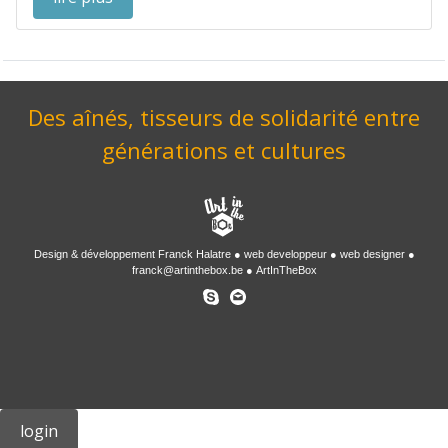
Des aînés, tisseurs de solidarité entre
générations et cultures
Design & développement
Franck Halatre
web developpeur
web designer
franck@artinthebox.be
ArtInTheBox
login