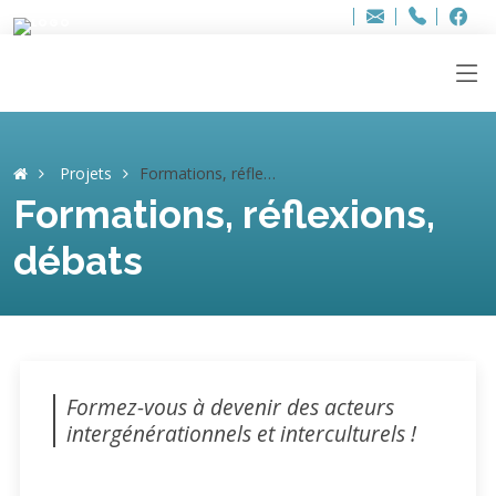
Bur
Adresse
info
..hâthe..
Tel.
Tel.
ag
+32
F
F
e-
mail
:
Projets
Formations, réflexions, débats
Formations, réflexions,
débats
Formez-vous à devenir des acteurs
intergénérationnels et interculturels !