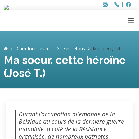
Bur
Adresse
info
..hâthe..
Tel.
Tel.
ag
+32
F
F
e-
mail
:
Carrefour des mémoires
Feuilletons
Ma soeur, cette héroïne (José T.)
Ma soeur, cette héroïne
(José T.)
Durant l’occupation allemande de la
Belgique au cours de la dernière guerre
mondiale, à côté de la Résistance
organisée, de nombreux patriotes