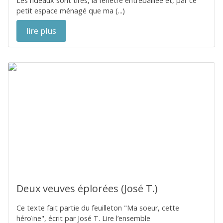
Les rideaux sont tirés, la fenêtre entrebâillée et, par ce
petit espace ménagé que ma (...)
lire plus
Deux veuves éplorées (José T.)
Ce texte fait partie du feuilleton "Ma soeur, cette
héroïne", écrit par José T. Lire l’ensemble