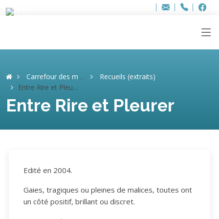
Bur
Adresse
info
..hâthe..
Tel.
Tel.
ag
+32
F
F
e-
mail
:
Carrefour des mémoires
Recueils (extraits)
Entre Rire et Pleurer
Entre Rire et Pleurer
Edité en 2004.
Gaies, tragiques ou pleines de malices, toutes ont
un côté positif, brillant ou discret.