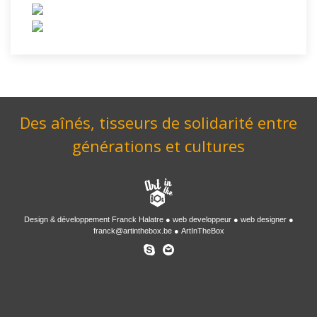
Des aînés, tisseurs de solidarité entre
générations et cultures
Design & développement
Franck Halatre
web developpeur
web designer
franck@artinthebox.be
ArtInTheBox