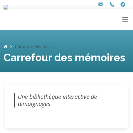
Bur
Adresse
info
..hâthe..
Tel.
Tel.
ag
+32
F
F
e-
mail
:
Carrefour des mémoires
Carrefour des mémoires
Une bibliothèque interactive de
témoignages