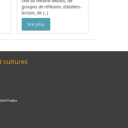
ciné ou théâtre-débats, de
groupes de réflexion, d’ateliers-
lecture, de (...)
lire plus
t cultures
ArtInTheBox