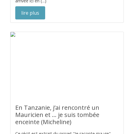
arrivée ici en (...)
lire plus
En Tanzanie, j’ai rencontré un
Mauricien et … je suis tombée
enceinte (Micheline)
Ce récit est extrait du projet "Je raconte ma vie"