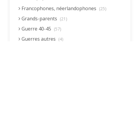
Francophones, néerlandophones
(25)
Grands-parents
(21)
Guerre 40-45
(57)
Guerres autres
(4)
Homme (rôle)
(19)
Immigration autre
(3)
Immigration européenne et descendants
(23)
Immigration nord africaine et descendants
(18)
Immigration subsaharienne et descendants
(18)
Juif.ve (être)
(10)
LGBTQIA+
(8)