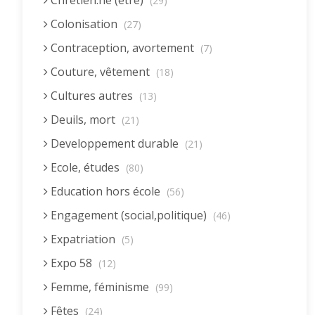
Chrétien.ne (être)
(29)
Colonisation
(27)
Contraception, avortement
(7)
Couture, vêtement
(18)
Cultures autres
(13)
Deuils, mort
(21)
Developpement durable
(21)
Ecole, études
(80)
Education hors école
(56)
Engagement (social,politique)
(46)
Expatriation
(5)
Expo 58
(12)
Femme, féminisme
(99)
Fêtes
(24)