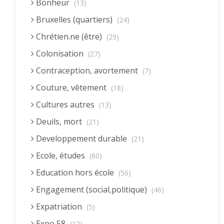
Bonheur
(13)
Bruxelles (quartiers)
(24)
Chrétien.ne (être)
(29)
Colonisation
(27)
Contraception, avortement
(7)
Couture, vêtement
(18)
Cultures autres
(13)
Deuils, mort
(21)
Developpement durable
(21)
Ecole, études
(80)
Education hors école
(56)
Engagement (social,politique)
(46)
Expatriation
(5)
Expo 58
(12)