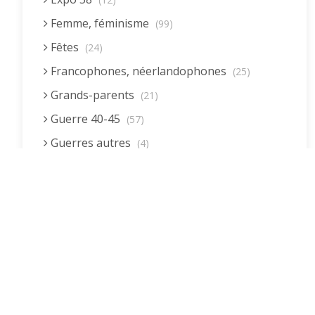
Femme, féminisme
(99)
Fêtes
(24)
Francophones, néerlandophones
(25)
Grands-parents
(21)
Guerre 40-45
(57)
Guerres autres
(4)
Homme (rôle)
(19)
Immigration autre
(3)
Immigration européenne et descendants
(23)
Immigration nord africaine et descendants
(18)
Immigration subsaharienne et descendants
(18)