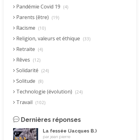
Pandémie Covid 19
(4)
Parents (être)
(19)
Racisme
(10)
Religion, valeurs et éthique
(33)
Retraite
(4)
Rêves
(12)
Solidarité
(24)
Solitude
(8)
Technologie (évolution)
(24)
Travail
(102)
Vacances
(19)
Dernières réponses
Vie quotidienne
(44)
La fessée (Jacques B.)
Vieillissement
(20)
par jean pierre