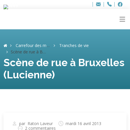
Bur
Adresse
info
..hâthe..
Tel.
Tel.
ag
+32
F
F
e-
mail
:
Carrefour des mémoires
Tranches de vie
Scène de rue à Bruxelles (Lucienne)
Scène de rue à Bruxelles
(Lucienne)
par
Raton Laveur
mardi 16 avril 2013
2 commentaires