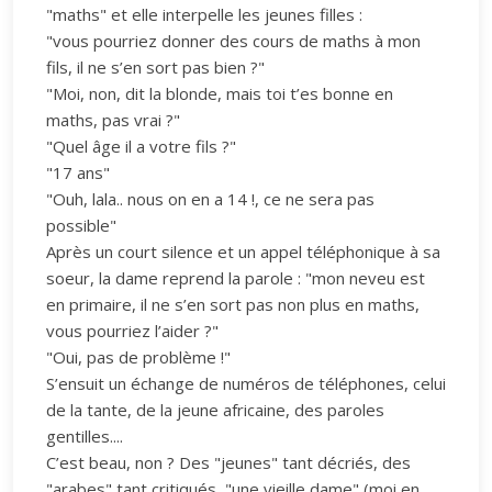
"maths" et elle interpelle les jeunes filles :
"vous pourriez donner des cours de maths à mon
fils, il ne s’en sort pas bien ?"
"Moi, non, dit la blonde, mais toi t’es bonne en
maths, pas vrai ?"
"Quel âge il a votre fils ?"
"17 ans"
"Ouh, lala.. nous on en a 14 !, ce ne sera pas
possible"
Après un court silence et un appel téléphonique à sa
soeur, la dame reprend la parole : "mon neveu est
en primaire, il ne s’en sort pas non plus en maths,
vous pourriez l’aider ?"
"Oui, pas de problème !"
S’ensuit un échange de numéros de téléphones, celui
de la tante, de la jeune africaine, des paroles
gentilles....
C’est beau, non ? Des "jeunes" tant décriés, des
"arabes" tant critiqués, "une vieille dame" (moi en