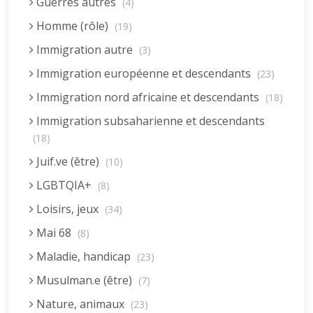
Guerres autres
(4)
Homme (rôle)
(19)
Immigration autre
(3)
Immigration européenne et descendants
(23)
Immigration nord africaine et descendants
(18)
Immigration subsaharienne et descendants
(18)
Juif.ve (être)
(10)
LGBTQIA+
(8)
Loisirs, jeux
(34)
Mai 68
(8)
Maladie, handicap
(23)
Musulman.e (être)
(7)
Nature, animaux
(23)