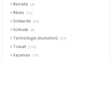
Retraite
(4)
Rêves
(12)
Solidarité
(24)
Solitude
(8)
Technologie (évolution)
(24)
Travail
(102)
Vacances
(19)
Vie quotidienne
(44)
Vieillissement
(20)
Voyages
(38)
Dernières réponses
La fessée (Jacques B.)
par jean pierre