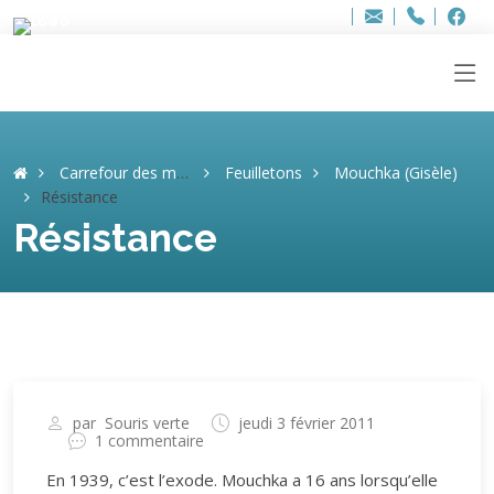
Bur
Adresse
info
..hâthe..
Tel.
Tel.
ag
+32
F
F
e-
mail
:
Carrefour des mémoires
Feuilletons
Mouchka (Gisèle)
Résistance
Résistance
par
Souris verte
jeudi 3 février 2011
1 commentaire
En 1939, c’est l’exode. Mouchka a 16 ans lorsqu’elle