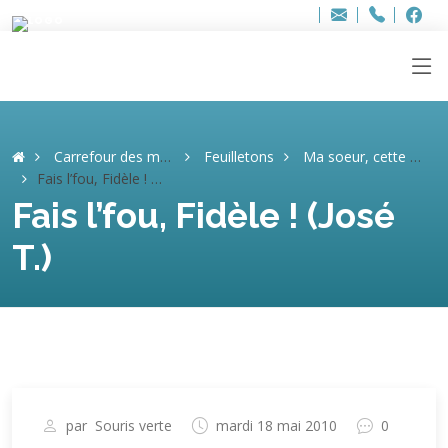
Bure
Adresse
info
..hâthe..
Tel.
Tel.
+32 (
ag
F
F
e-
mail
:
Carrefour des mémoires
Feuilletons
Ma soeur, cette héroïne (José T.)
Fais l’fou, Fidèle ! (José T.)
Fais l’fou, Fidèle ! (José
T.)
par
Souris verte
mardi 18 mai 2010
0