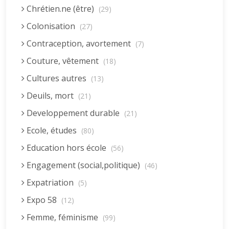
Chrétien.ne (être)
(29)
Colonisation
(27)
Contraception, avortement
(7)
Couture, vêtement
(18)
Cultures autres
(13)
Deuils, mort
(21)
Developpement durable
(21)
Ecole, études
(80)
Education hors école
(56)
Engagement (social,politique)
(46)
Expatriation
(5)
Expo 58
(12)
Femme, féminisme
(99)