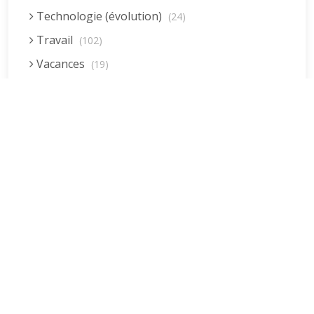
Technologie (évolution)
(24)
Travail
(102)
Vacances
(19)
Vie quotidienne
(44)
Vieillissement
(20)
Voyages
(38)
Dernières réponses
La fessée (Jacques B.)
par jean pierre
5 December 2022 at 20:04
Être fille, épouse, mère…et enfin
moi-même ! (Lucienne)
par clodomir
4 November 2022 at 18:06