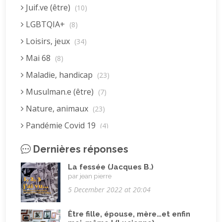
Juif.ve (être)
(10)
LGBTQIA+
(8)
Loisirs, jeux
(34)
Mai 68
(8)
Maladie, handicap
(23)
Musulman.e (être)
(7)
Nature, animaux
(23)
Pandémie Covid 19
(4)
Parents (être)
(19)
Dernières réponses
Racisme
(10)
La fessée (Jacques B.)
Religion, valeurs et éthique
(33)
par jean pierre
5 December 2022 at 20:04
Rencontres interculturelles
(13)
Retraite
(4)
Être fille, épouse, mère…et enfin