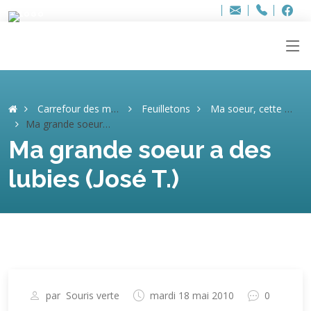
Bure
Adresse
info
..hâthe..
Tel.
Tel.
+32 (
ag
F
F
e-
mail
:
Carrefour des mémoires
Feuilletons
Ma soeur, cette héroïne (José T.)
Ma grande soeur a des lubies (José T.)
Ma grande soeur a des
lubies (José T.)
par
Souris verte
mardi 18 mai 2010
0