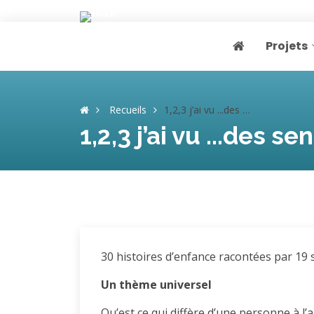
Projets
Page home
Recueils
1,2,3 j’ai vu ...des seniors d’aujourd’hui racontent leur enfance d’hier
1,2,3 j’ai vu ...des 
30 histoires d’enfance racontées par 19 
Un thème universel
Qu’est ce qui diffère d’une personne à l’a