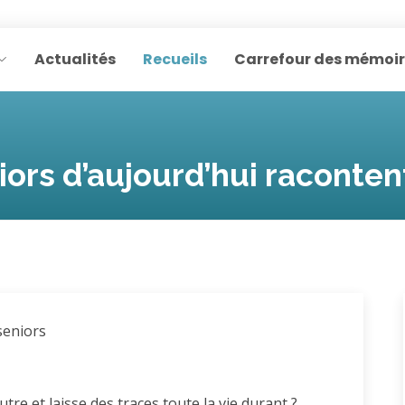
Actualités
Recueils
Carrefour des mémoi
seniors d’aujourd’hui raconte
seniors
utre et laisse des traces toute la vie durant ?