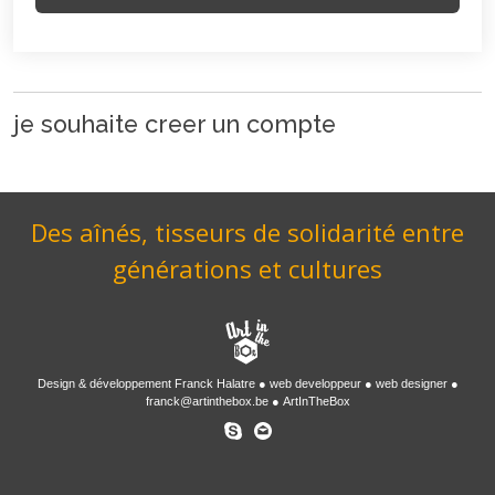
je souhaite creer un compte
Des aînés, tisseurs de solidarité entre
générations et cultures
Design & développement
Franck Halatre
web developpeur
web designer
franck@artinthebox.be
ArtInTheBox