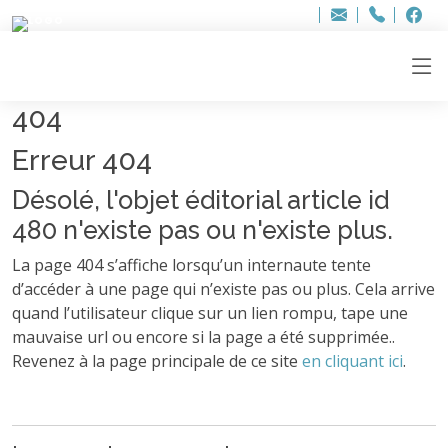
Bur
Adresse
info
..hâthe..
Tel.
Tel.
ag
+32
F
F
e-
mail
:
404
Erreur 404
Désolé, l'objet éditorial article id
480 n'existe pas ou n'existe plus.
La page 404 s’affiche lorsqu’un internaute tente
d’accéder à une page qui n’existe pas ou plus. Cela arrive
quand l’utilisateur clique sur un lien rompu, tape une
mauvaise url ou encore si la page a été supprimée..
Revenez à la page principale de ce site
en cliquant ici
.