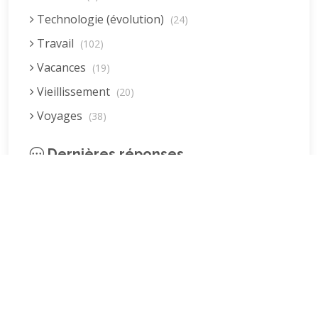
Technologie (évolution)
(24)
Travail
(102)
Vacances
(19)
Vieillissement
(20)
Voyages
(38)
Dernières réponses
La fessée (Jacques B.)
par jean pierre
5 décembre 2022 à 20h04min
Être fille, épouse, mère…et enfin
moi-même ! (Lucienne)
par clodomir
4 novembre 2022 à 18h06min
Mon arrière grand-mère