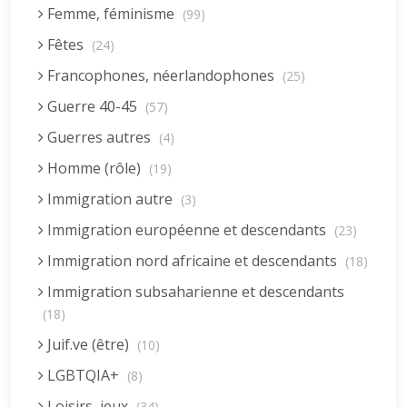
Femme, féminisme
(99)
Fêtes
(24)
Francophones, néerlandophones
(25)
Guerre 40-45
(57)
Guerres autres
(4)
Homme (rôle)
(19)
Immigration autre
(3)
Immigration européenne et descendants
(23)
Immigration nord africaine et descendants
(18)
Immigration subsaharienne et descendants
(18)
Juif.ve (être)
(10)
LGBTQIA+
(8)
Loisirs, jeux
(34)