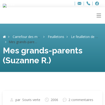
Bur
Adresse
info
..hâthe..
Tel.
Tel.
ag
+32
F
F
e-
mail
:
Carrefour des mémoires
Feuilletons
Le feuilleton de Suzanne
Mes grands-parents (Suzanne R.)
Mes grands-parents
(Suzanne R.)
par
Souris verte
2006
2 commentaires