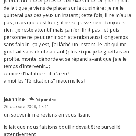
je m’en occupe et je reste l’œil rivé sur le récipient plein
de lait que je viens de placer sur la cuisinière ; je ne le
quitterai pas des yeux un instant ; cette fois, il ne m’aura
pas ; mais que c’est long, il ne se passe rien....toujours
rien....je reste attentif mais ça n’en finit pas... et puis
personne ne peut tenir son attention aussi longtemps
sans faiblir....ça y est, j’ai lâché un instant...le lait qui me
guettait sans doute autant (plus ?) que je le guettais en
profite, monte, déborde et se répand avant que j’aie le
temps d’intervenir... ;
comme d’habitude : il m’a eu !
à moi les "félicitations" maternelles !
jeannine
Répondre
26 octobre 2008, 17:11
un souvenir me reviens en vous lisant
le lait que nous faisions bouillir devait être surveillé
attentivement