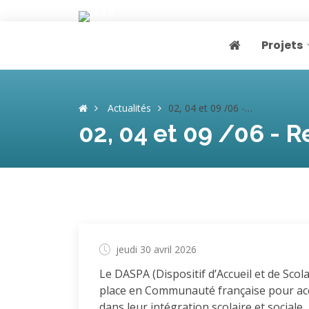
Projets
Page home
Actualités
02, 04 et 09 /06 - Rencontres ados primo-arrivants
02, 04 et 09 /06 - 
jeudi 30 avril 2026
Le DASPA (Dispositif d’Accueil et de Scol
place en Communauté française pour accu
dans leur intégration scolaire et sociale.