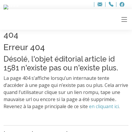
Bur
Adresse
info
..hâthe..
Tel.
Tel.
ag
+32
F
F
e-
mail
:
404
Erreur 404
Désolé, l'objet éditorial article id
1581 n'existe pas ou n'existe plus.
La page 404 s’affiche lorsqu’un internaute tente
d’accéder à une page qui n’existe pas ou plus. Cela arrive
quand l’utilisateur clique sur un lien rompu, tape une
mauvaise url ou encore si la page a été supprimée..
Revenez à la page principale de ce site
en cliquant ici
.