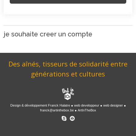
je souhaite creer un compte
Des aînés, tisseurs de solidarité entre
générations et cultures
Design & développement
Franck Halatre
web developpeur
web designer
franck@artinthebox.be
ArtInTheBox