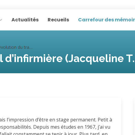
Actualités
Recueils
Carrefour des mémoi
ution du travail d’infirmière (Jacqueline T.)
l d’infirmière (Jacqueline T.
vais l’impression d’être en stage permanent. Petit à
esponsabilités. Depuis mes études en 1967, j’ai vu
 fallait constamment se tenir à jour. Plus tard, en