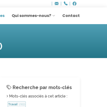
Bureau - Sylvie Ler
Adresse
info
..hâthe..
Tel.
Tel.
agesettransmissio
+32 (0)2 514 45 61
Facebook
Facebook
e-
mail
res
Qui sommes-nous?
Contact
:
)
Recherche par mots-clés
Mots-clés associés à cet article :
Travail
(102)