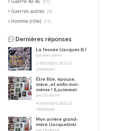
Guerre 40-45
(57)
Guerres autres
(4)
Homme (rôle)
(19)
Immigration autre
(3)
Dernières réponses
Immigration européenne et
descendants
(23)
La fessée (Jacques B.)
par jean pierre
Immigration nord africaine et
5 décembre 2022 à
descendants
(18)
20h04min
Immigration subsaharienne et
Être fille, épouse,
descendants
(18)
mère…et enfin moi-
même ! (Lucienne)
Juif.ve (être)
(10)
par clodomir
LGBTQIA+
(8)
4 novembre 2022 à
18h06min
Loisirs, jeux
(34)
Mon arrière grand-
Mai 68
(8)
mère (Jacqueline)
par clodomir