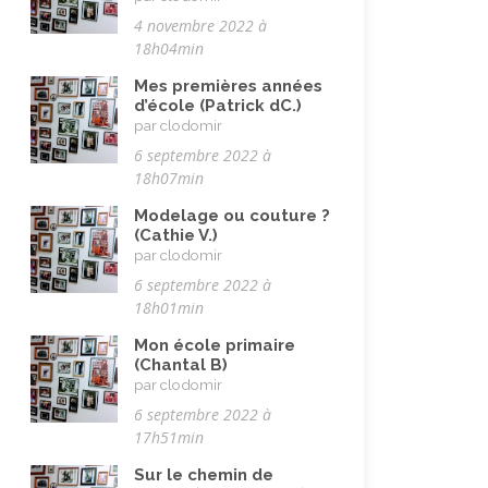
Maladie, handicap
(23)
4 novembre 2022 à
Musulman.e (être)
(7)
18h04min
Nature, animaux
(23)
Mes premières années
d’école (Patrick dC.)
Pandémie Covid 19
(4)
par clodomir
Parents (être)
(19)
6 septembre 2022 à
18h07min
Racisme
(10)
Modelage ou couture ?
Religion, valeurs et éthique
(33)
(Cathie V.)
par clodomir
Rencontres interculturelles
(13)
6 septembre 2022 à
Retraite
(4)
18h01min
Rêves
(12)
Mon école primaire
(Chantal B)
Solidarité
(24)
par clodomir
Solitude
(8)
6 septembre 2022 à
17h51min
Technologie (évolution)
(24)
Sur le chemin de
Vacances
(19)