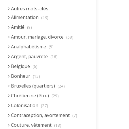
Autres mots-clés :
Alimentation
(23)
Amitié
(9)
Amour, mariage, divorce
(58)
Analphabétisme
(5)
Argent, pauvreté
(16)
Belgique
(6)
Bonheur
(13)
Bruxelles (quartiers)
(24)
Chrétien.ne (être)
(29)
Colonisation
(27)
Contraception, avortement
(7)
Couture, vêtement
(18)