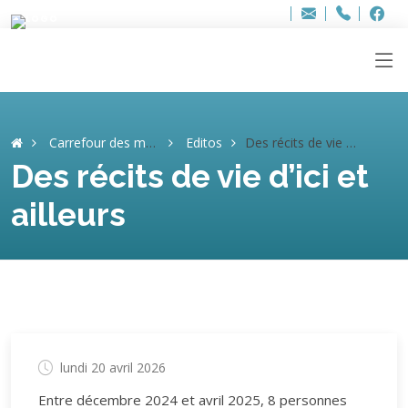
Bur
Adresse
info
..hâthe..
Tel.
Tel.
ag
+32
F
F
e-
mail
:
Carrefour des mémoires
Editos
Des récits de vie d’ici et ailleurs
Des récits de vie d’ici et
ailleurs
lundi 20 avril 2026
Entre décembre 2024 et avril 2025, 8 personnes