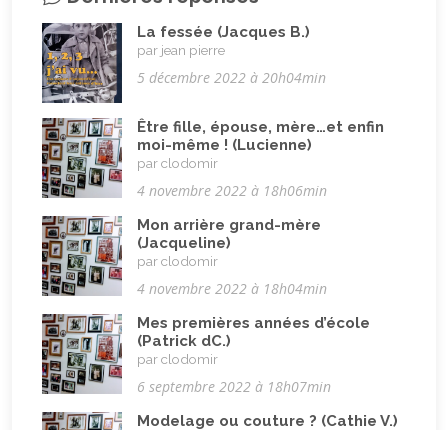
Nature, animaux
(23)
La fessée (Jacques B.)
Pandémie Covid 19
(4)
par jean pierre
Parents (être)
(19)
5 décembre 2022 à 20h04min
Racisme
(10)
Être fille, épouse, mère…et enfin
Religion, valeurs et éthique
(33)
moi-même ! (Lucienne)
par clodomir
Rencontres interculturelles
(13)
4 novembre 2022 à 18h06min
Retraite
(4)
Mon arrière grand-mère
Rêves
(12)
(Jacqueline)
par clodomir
Solidarité
(24)
4 novembre 2022 à 18h04min
Solitude
(8)
Mes premières années d’école
Technologie (évolution)
(24)
(Patrick dC.)
par clodomir
Travail
(102)
6 septembre 2022 à 18h07min
Vacances
(19)
Modelage ou couture ? (Cathie V.)
par clodomir
Vie quotidienne
(44)