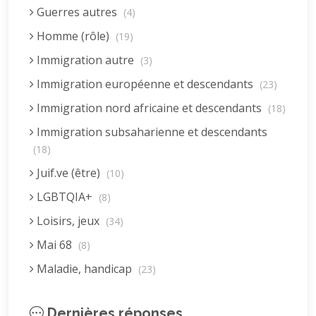
Guerres autres
(4)
Homme (rôle)
(19)
Immigration autre
(3)
Immigration européenne et descendants
(23)
Immigration nord africaine et descendants
(18)
Immigration subsaharienne et descendants
(18)
Juif.ve (être)
(10)
LGBTQIA+
(8)
Loisirs, jeux
(34)
Mai 68
(8)
Maladie, handicap
(23)
Musulman.e (être)
(7)
Dernières réponses