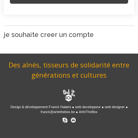
je souhaite creer un compte
Des aînés, tisseurs de solidarité entre
générations et cultures
Design & développement
Franck Halatre
web developpeur
web designer
franck@artinthebox.be
ArtInTheBox