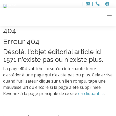
Bur
Adresse
info
..hâthe..
Tel.
Tel.
ag
+32
F
F
e-
mail
:
404
Erreur 404
Désolé, l'objet éditorial article id
1571 n'existe pas ou n'existe plus.
La page 404 s’affiche lorsqu’un internaute tente
d’accéder à une page qui n’existe pas ou plus. Cela arrive
quand l’utilisateur clique sur un lien rompu, tape une
mauvaise url ou encore si la page a été supprimée..
Revenez à la page principale de ce site
en cliquant ici
.