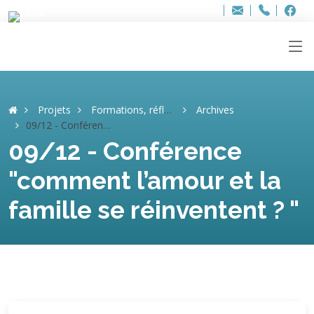
Bur
Adresse
info
..hâthe..
Tel.
Tel.
ag
+32
F
F
e-
mail
:
Projets
Formations, réflexions, débats
Archives
09/12 - Conférence "comment l’amour et la famille se réinventent ? "
09/12 - Conférence
"comment l’amour et la
famille se réinventent ? "