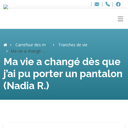
Bur
Adresse
info
..hâthe..
Tel.
Tel.
ag
+32
F
F
e-
mail
:
Carrefour des mémoires
Tranches de vie
Ma vie a changé dès que j’ai pu porter un pantalon (Nadia R.)
Ma vie a changé dès que
j’ai pu porter un pantalon
(Nadia R.)