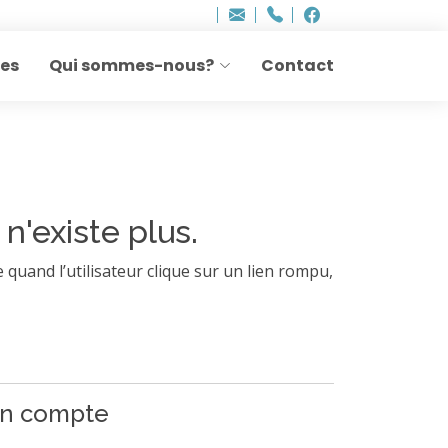
Bureau - Sylvie Ler
Adresse
info
..hâthe..
Tel.
Tel.
agesettransmissio
+32 (0)2 514 45 61
Facebook
Facebook
e-
mail
res
Qui sommes-nous?
Contact
:
 n'existe plus.
 quand l’utilisateur clique sur un lien rompu,
 un compte