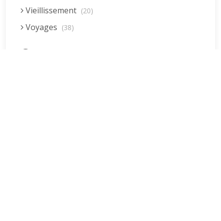
Vieillissement
(20)
Voyages
(38)
Dernières réponses
La fessée (Jacques B.)
par jean pierre
5 December 2022 at 20:04
Être fille, épouse, mère…et enfin
moi-même ! (Lucienne)
par clodomir
4 November 2022 at 18:06
Mon arrière grand-mère
(Jacqueline)
par clodomir
4 November 2022 at 18:04
Mes premières années d’école