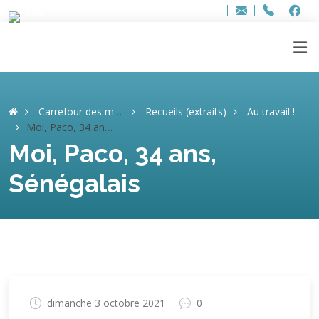
Bure
Adresse
info
..hâthe..
Tel.
Tel.
+32 (
ag
F
F
e-
mail
:
Carrefour des mémoires
Recueils (extraits)
Au travail !
Moi, Paco, 34 ans, Sénégalais
Moi, Paco, 34 ans,
Sénégalais
dimanche 3 octobre 2021
0