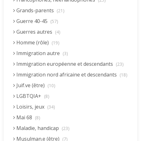
Grands-parents
(21)
Guerre 40-45
(57)
Guerres autres
(4)
Homme (rôle)
(19)
Immigration autre
(3)
Immigration européenne et descendants
(23)
Immigration nord africaine et descendants
(18)
Juif.ve (être)
(10)
LGBTQIA+
(8)
Loisirs, jeux
(34)
Mai 68
(8)
Maladie, handicap
(23)
Musulman.e (être)
(7)