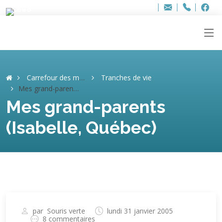
Bur
Adresse
info
..hâthe..
Tel.
Tel.
ag
+32
F
F
e-
mail
:
Carrefour des mémoires
Tranches de vie
Mes grand-parents (Isabelle, Québec)
Mes grand-parents
(Isabelle, Québec)
par
Souris verte
lundi 31 janvier 2005
8 commentaires