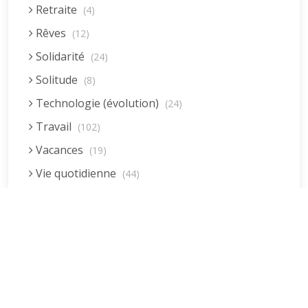
Retraite
(4)
Rêves
(12)
Solidarité
(24)
Solitude
(8)
Technologie (évolution)
(24)
Travail
(102)
Vacances
(19)
Vie quotidienne
(44)
Vieillissement
(20)
Voyages
(38)
Dernières réponses
La fessée (Jacques B.)
par jean pierre