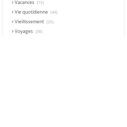
Vacances
(19)
Vie quotidienne
(44)
Vieillissement
(20)
Voyages
(38)
Dernières réponses
La fessée (Jacques B.)
par jean pierre
5 December 2022 at 20:04
Être fille, épouse, mère…et enfin
moi-même ! (Lucienne)
par clodomir
4 November 2022 at 18:06
Mon arrière grand-mère
(Jacqueline)
par clodomir