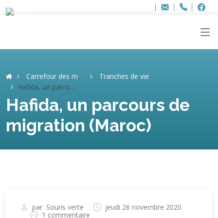
Bure
Adresse
info
..hâthe..
Tel.
Tel.
+32 (
ag
F
F
e-
mail
:
Carrefour des mémoires
Tranches de vie
Hafida, un parcours de migration (Maroc)
Hafida, un parcours de
migration (Maroc)
par
Souris verte
jeudi 26 novembre 2020
1 commentaire