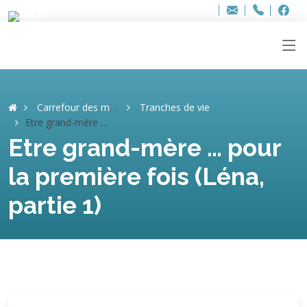
Bur
Adresse
info
..hâthe..
Tel.
Tel.
ag
+32
F
F
e-
mail
:
Carrefour des mémoires
Tranches de vie
Etre grand-mère … pour la première fois (Léna, partie 1)
Etre grand-mère … pour
la première fois (Léna,
partie 1)