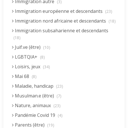
Immigration autre
(3)
Immigration européenne et descendants
(23)
Immigration nord africaine et descendants
(18)
Immigration subsaharienne et descendants
(18)
Juif.ve (être)
(10)
LGBTQIA+
(8)
Loisirs, jeux
(34)
Mai 68
(8)
Maladie, handicap
(23)
Musulman.e (être)
(7)
Nature, animaux
(23)
Pandémie Covid 19
(4)
Parents (être)
(19)